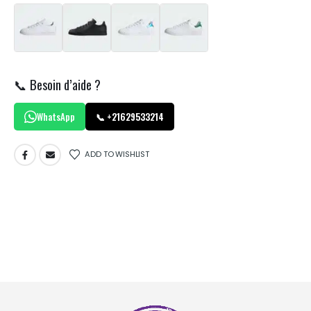
📞 Besoin d’aide ?
WhatsApp
📞 +21629533214
ADD TO WISHLIST