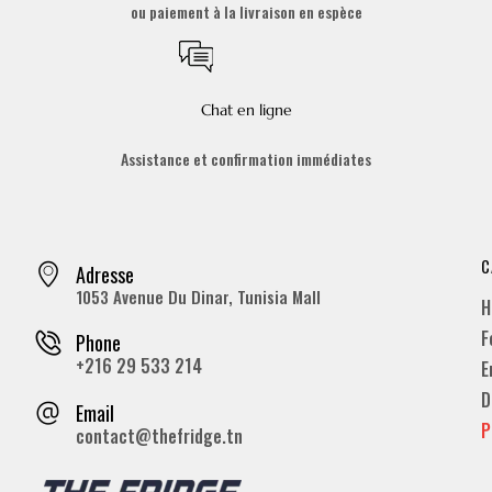
ou paiement à la livraison en espèce
Chat en ligne
Assistance et confirmation immédiates
C
Adresse
1053 Avenue Du Dinar, Tunisia Mall
H
F
Phone
+216 29 533 214
E
D
Email
P
contact@thefridge.tn