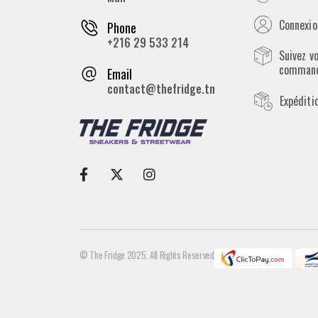
Connexion
Phone
+216 29 533 214
Suivez v
comman
Email
contact@thefridge.tn
Expéditi
© The Fridge 2025. All Rights Reserved