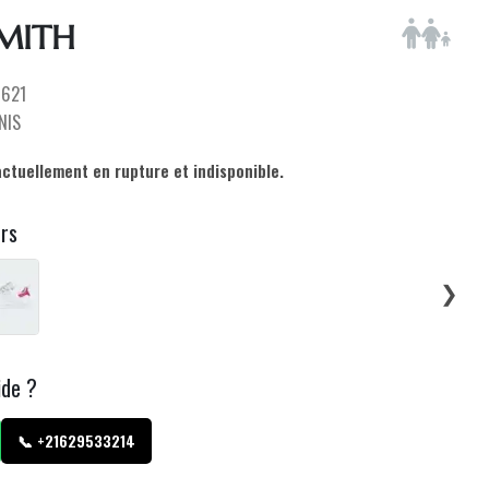
MITH
621
NIS
actuellement en rupture et indisponible.
urs
❯
ide ?
📞 +21629533214