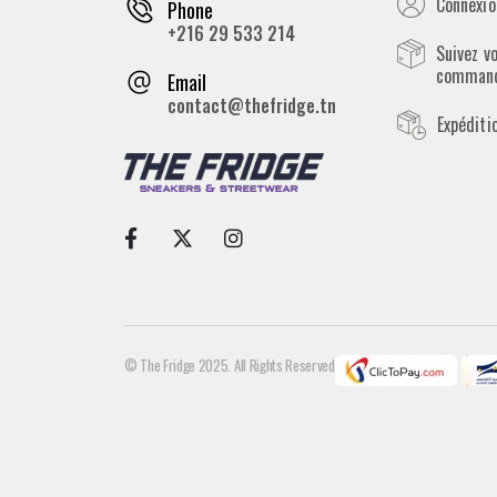
Connexion
Phone
+216 29 533 214
Suivez v
comman
Email
contact@thefridge.tn
Expéditi
© The Fridge 2025. All Rights Reserved