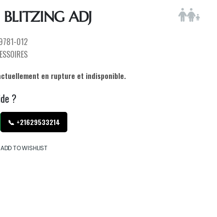
BLITZING ADJ
9781-012
ESSOIRES
actuellement en rupture et indisponible.
ide ?
📞 +21629533214
ADD TO WISHLIST