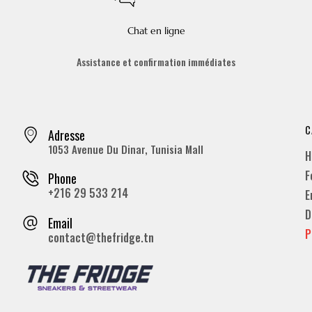
Chat en ligne
Assistance et confirmation immédiates
C
Adresse
1053 Avenue Du Dinar, Tunisia Mall
H
F
Phone
+216 29 533 214
E
D
Email
P
contact@thefridge.tn