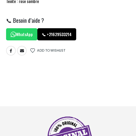
Teinte : rose sombre
📞 Besoin d’aide ?
WhatsApp
📞 +21629533214
ADD TO WISHLIST