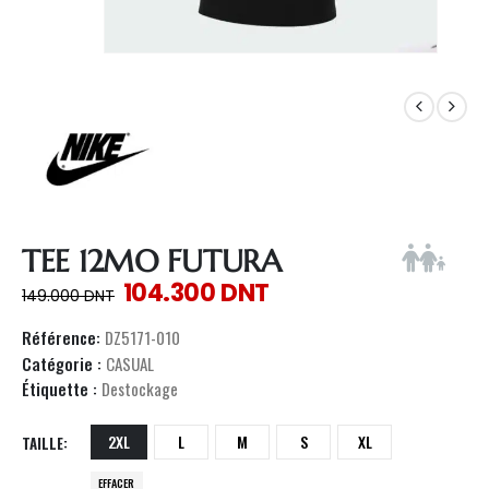
TEE 12MO FUTURA
104.300
DNT
149.000
DNT
Référence:
DZ5171-010
Catégorie :
CASUAL
Étiquette :
Destockage
2XL
L
M
S
XL
TAILLE
EFFACER