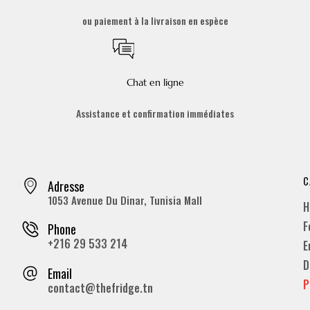
ou paiement à la livraison en espèce
Chat en ligne
Assistance et confirmation immédiates
C
Adresse
1053 Avenue Du Dinar, Tunisia Mall
H
F
Phone
+216 29 533 214
E
D
Email
P
contact@thefridge.tn