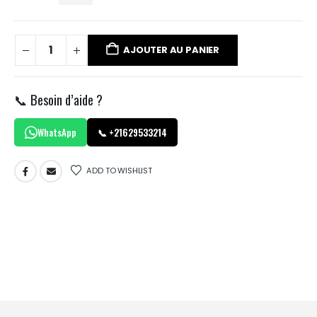
AJOUTER AU PANIER
📞 Besoin d’aide ?
WhatsApp
📞 +21629533214
ADD TO WISHLIST