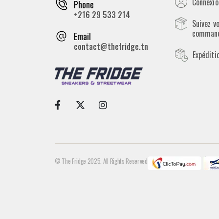
Connexion
Phone
+216 29 533 214
Suivez v
comman
Email
contact@thefridge.tn
Expéditi
© The Fridge 2025. All Rights Reserved