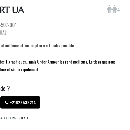
IRT UA
4507-001
UAL
actuellement en rupture et indisponible.
des T graphiques… mais Under Armour les rend meilleurs. Le tissu que nous
, doux et sèche rapidement.
ide ?
📞 +21629533214
ADD TO WISHLIST