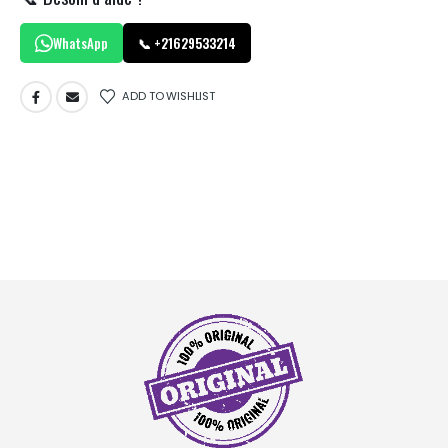
WhatsApp
📞 +21629533214
ADD TO WISHLIST