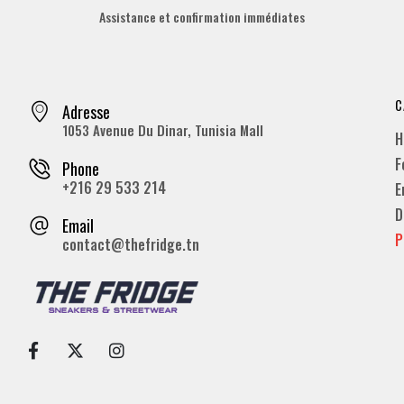
Assistance et confirmation immédiates
C
Adresse
1053 Avenue Du Dinar, Tunisia Mall
H
F
Phone
+216 29 533 214
E
D
Email
P
contact@thefridge.tn