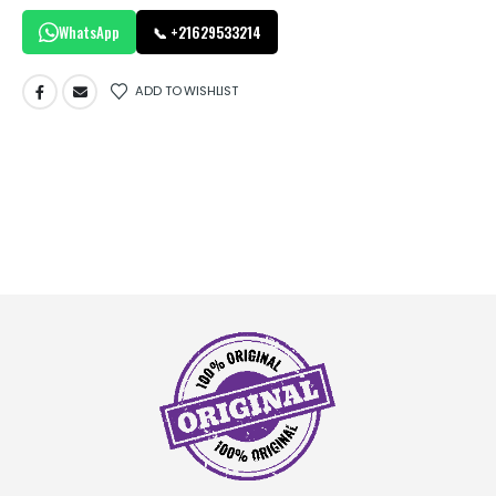
WhatsApp
📞 +21629533214
ADD TO WISHLIST