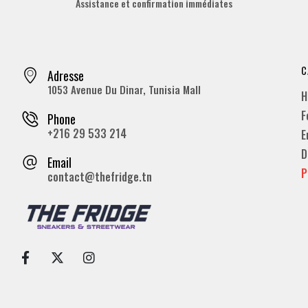
Assistance et confirmation immédiates
C
Adresse
1053 Avenue Du Dinar, Tunisia Mall
H
F
Phone
+216 29 533 214
E
D
Email
P
contact@thefridge.tn