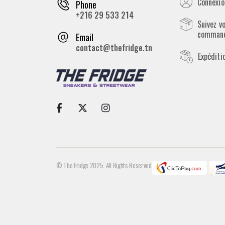
Connexion
Phone
+216 29 533 214
Suivez v
comman
Email
contact@thefridge.tn
Expéditi
© The Fridge 2025. All Rights Reserved