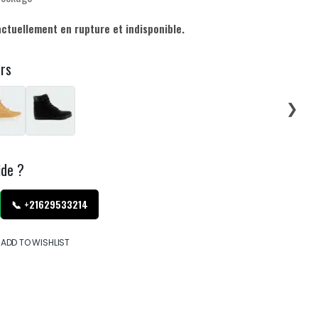
actuellement en rupture et indisponible.
urs
❯
ide ?
📞 +21629533214
ADD TO WISHLIST