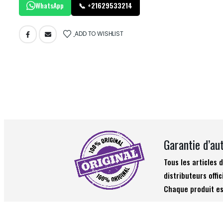
WhatsApp
📞 +21629533214
ADD TO WISHLIST
Garantie d’au
Tous les articles
distributeurs offic
Chaque produit es