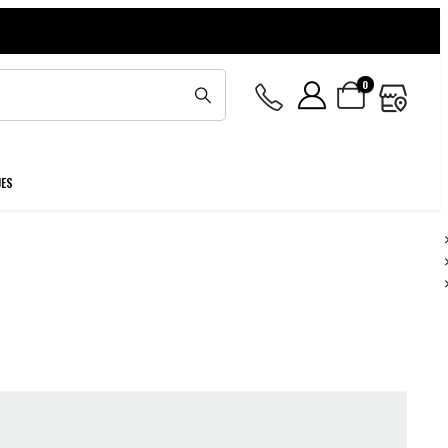
0
UES