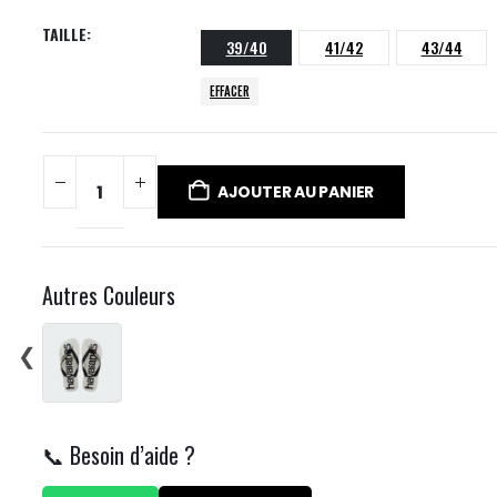
TAILLE
39/40
41/42
43/44
EFFACER
AJOUTER AU PANIER
Autres Couleurs
❮
📞 Besoin d’aide ?