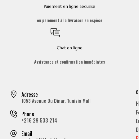
Paiement en ligne Sécurisé
ou paiement à la livraison en espèce
Chat en ligne
Assistance et confirmation immédiates
C
Adresse
1053 Avenue Du Dinar, Tunisia Mall
H
F
Phone
+216 29 533 214
E
D
Email
P