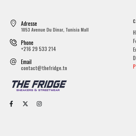
C
Adresse
1053 Avenue Du Dinar, Tunisia Mall
H
F
Phone
+216 29 533 214
E
D
Email
P
contact@thefridge.tn