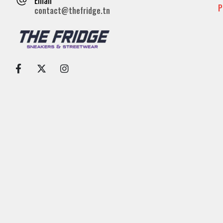
P
contact@thefridge.tn