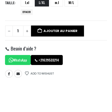
l.xl
L/XL
m.l
M/L
TAILLE
EFFACER
AJOUTER AU PANIER
📞 Besoin d’aide ?
WhatsApp
📞 +21629533214
ADD TO WISHLIST