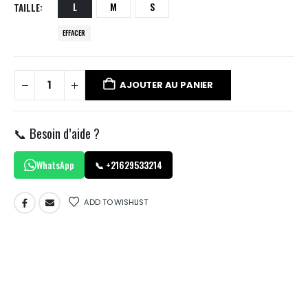
L
M
S
TAILLE
EFFACER
AJOUTER AU PANIER
📞 Besoin d’aide ?
WhatsApp
📞 +21629533214
ADD TO WISHLIST