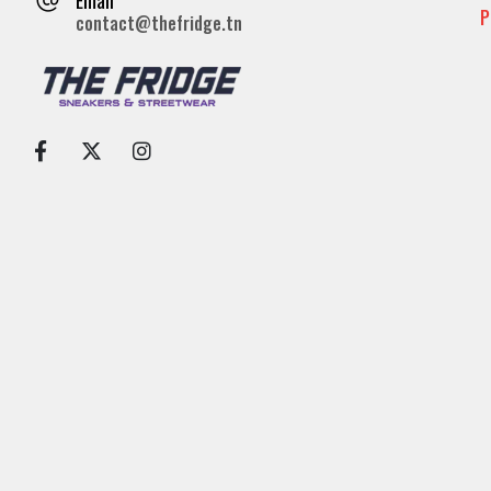
P
contact@thefridge.tn