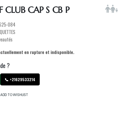
F CLUB CAP S CB P
625-084
QUETTES
veautés
actuellement en rupture et indisponible.
ide ?
📞 +21629533214
ADD TO WISHLIST