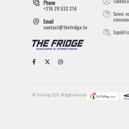
Connexion
Phone
+216 29 533 214
Suivez v
comman
Email
contact@thefridge.tn
Expéditi
© The Fridge 2025. All Rights Reserved