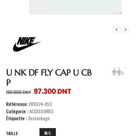
U NK DF FLY CAP U CB
P
97.300
DNT
139.000
DNT
Référence:
FB5624-053
Catégorie :
ACCESSOIRES
Étiquette :
Destockage
M/L
TAILLE