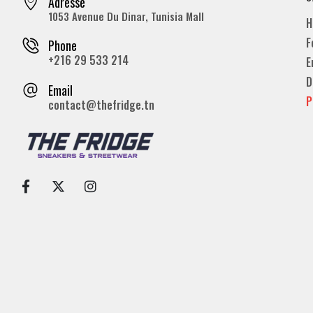
Adresse
1053 Avenue Du Dinar, Tunisia Mall
H
F
Phone
+216 29 533 214
E
D
Email
P
contact@thefridge.tn