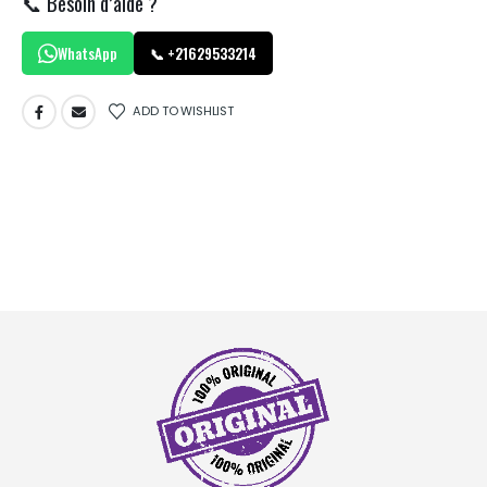
📞 Besoin d’aide ?
WhatsApp
📞 +21629533214
ADD TO WISHLIST