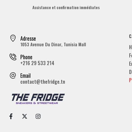
Assistance et confirmation immédiates
C
Adresse
1053 Avenue Du Dinar, Tunisia Mall
H
F
Phone
+216 29 533 214
E
D
Email
P
contact@thefridge.tn