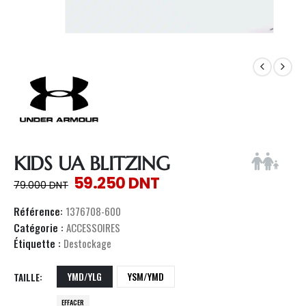
KIDS UA BLITZING
59.250
DNT
79.000
DNT
Référence:
1376708-600
Catégorie :
ACCESSOIRES
Étiquette :
Destockage
YMD/YLG
YSM/YMD
TAILLE
EFFACER