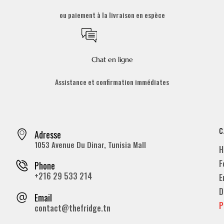
ou paiement à la livraison en espèce
Chat en ligne
Assistance et confirmation immédiates
C
Adresse
1053 Avenue Du Dinar, Tunisia Mall
H
F
Phone
+216 29 533 214
E
D
Email
P
contact@thefridge.tn