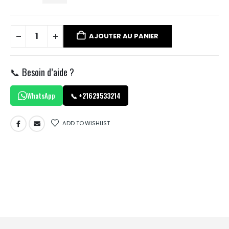
AJOUTER AU PANIER
📞 Besoin d’aide ?
WhatsApp
📞 +21629533214
ADD TO WISHLIST