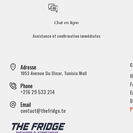
Chat en ligne
Assistance et confirmation immédiates
C
Adresse
1053 Avenue Du Dinar, Tunisia Mall
H
F
Phone
+216 29 533 214
E
D
Email
P
contact@thefridge.tn