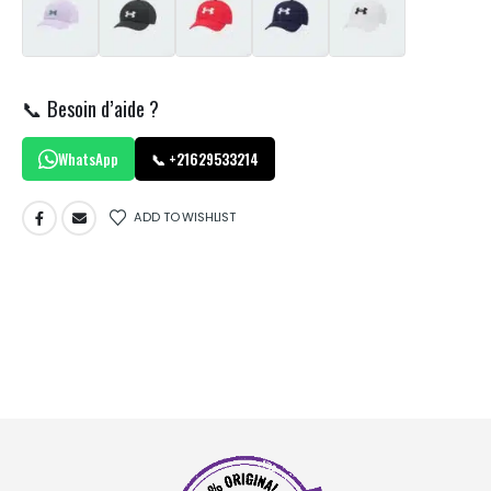
📞 Besoin d’aide ?
WhatsApp
📞 +21629533214
ADD TO WISHLIST