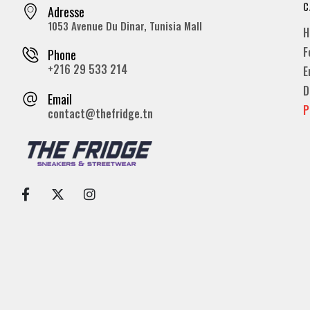
C
Adresse
1053 Avenue Du Dinar, Tunisia Mall
H
F
Phone
+216 29 533 214
E
D
Email
P
contact@thefridge.tn