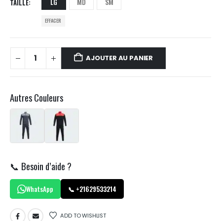
LG
MD
SM
TAILLE
EFFACER
AJOUTER AU PANIER
Autres Couleurs
📞 Besoin d’aide ?
WhatsApp
📞 +21629533214
ADD TO WISHLIST