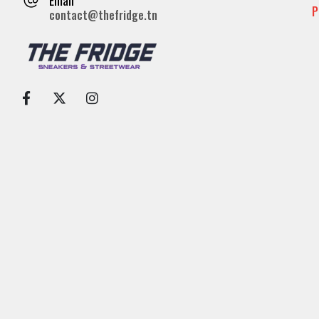
P
contact@thefridge.tn