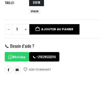
OSFM
TAILLE
EFFACER
AJOUTER AU PANIER
📞 Besoin d’aide ?
WhatsApp
📞 +21629533214
ADD TO WISHLIST