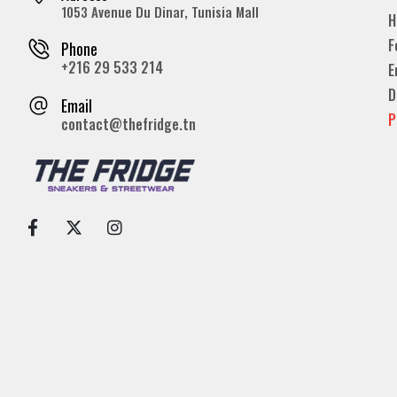
1053 Avenue Du Dinar, Tunisia Mall
H
F
Phone
+216 29 533 214
E
D
Email
P
contact@thefridge.tn