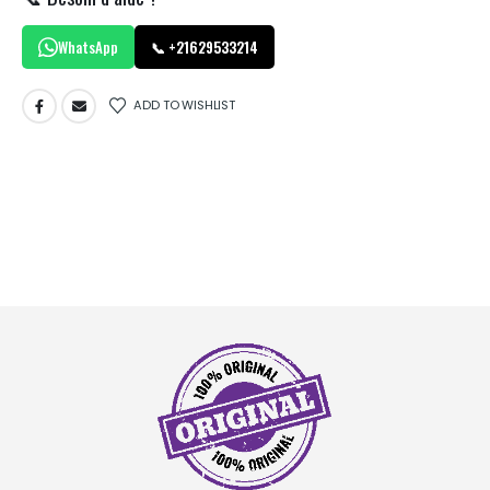
WhatsApp
📞 +21629533214
ADD TO WISHLIST