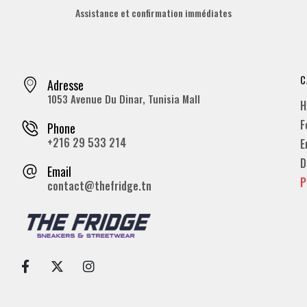
Assistance et confirmation immédiates
C
Adresse
1053 Avenue Du Dinar, Tunisia Mall
H
F
Phone
+216 29 533 214
E
D
Email
P
contact@thefridge.tn