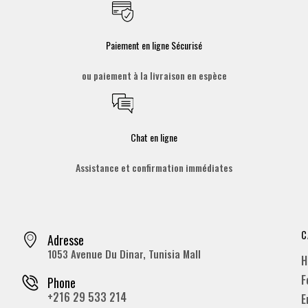
Paiement en ligne Sécurisé
ou paiement à la livraison en espèce
Chat en ligne
Assistance et confirmation immédiates
C
Adresse
1053 Avenue Du Dinar, Tunisia Mall
H
F
Phone
+216 29 533 214
E