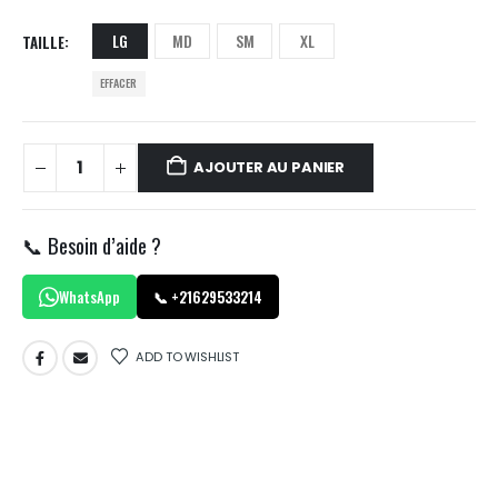
LG
MD
SM
XL
TAILLE
EFFACER
AJOUTER AU PANIER
📞 Besoin d’aide ?
WhatsApp
📞 +21629533214
ADD TO WISHLIST