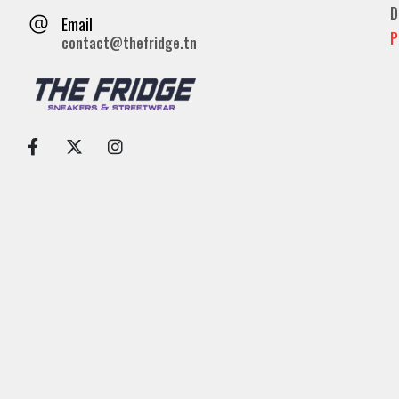
D
Email
P
contact@thefridge.tn