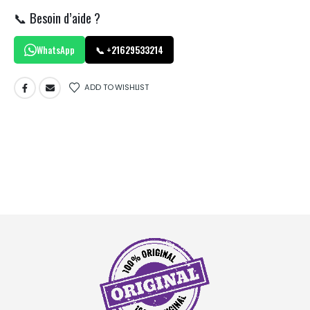
📞 Besoin d’aide ?
WhatsApp
📞 +21629533214
ADD TO WISHLIST