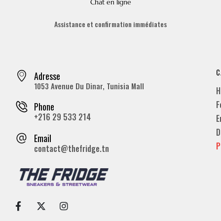
Chat en ligne
Assistance et confirmation immédiates
C
Adresse
1053 Avenue Du Dinar, Tunisia Mall
H
F
Phone
+216 29 533 214
E
D
Email
P
contact@thefridge.tn