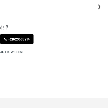
❯
ide ?
📞 +21629533214
ADD TO WISHLIST