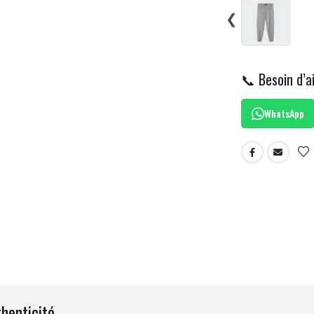
❮
📞 Besoin d’a
WhatsApp
thenticité