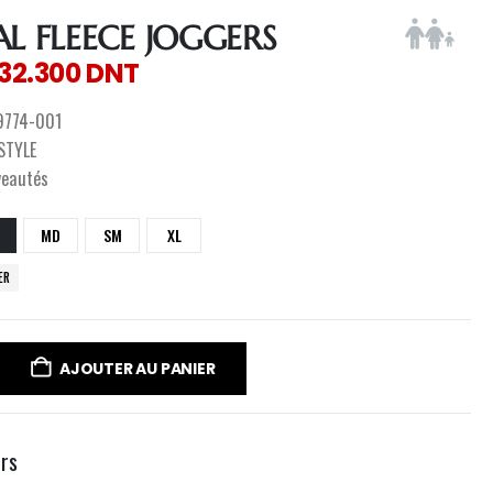
AL FLEECE JOGGERS
132.300
DNT
9774-001
ESTYLE
veautés
MD
SM
XL
ER
AJOUTER AU PANIER
urs