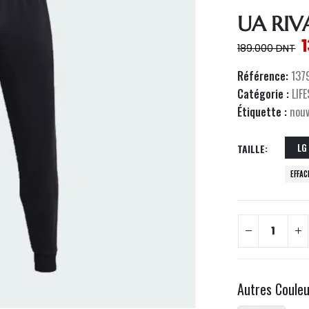
UA RIV
189.000
DNT
Référence:
137
Catégorie :
LIF
Étiquette :
nou
LG
TAILLE
EFFAC
Autres Coule