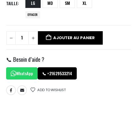
LG
MD
SM
XL
TAILLE
EFFACER
AJOUTER AU PANIER
📞 Besoin d’aide ?
WhatsApp
📞 +21629533214
ADD TO WISHLIST