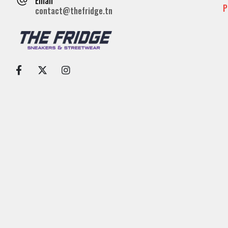
P
contact@thefridge.tn