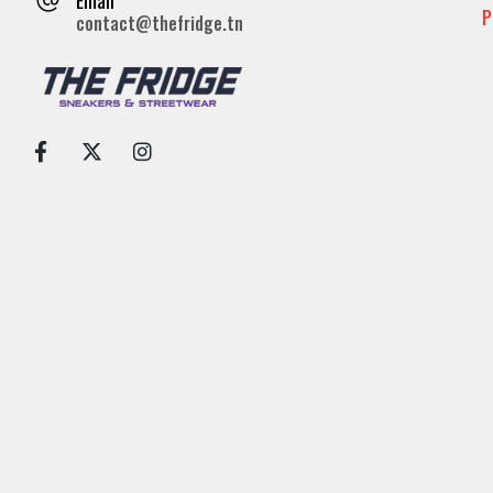
P
contact@thefridge.tn