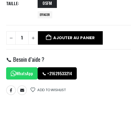
OSFM
TAILLE
EFFACER
AJOUTER AU PANIER
📞 Besoin d’aide ?
WhatsApp
📞 +21629533214
ADD TO WISHLIST