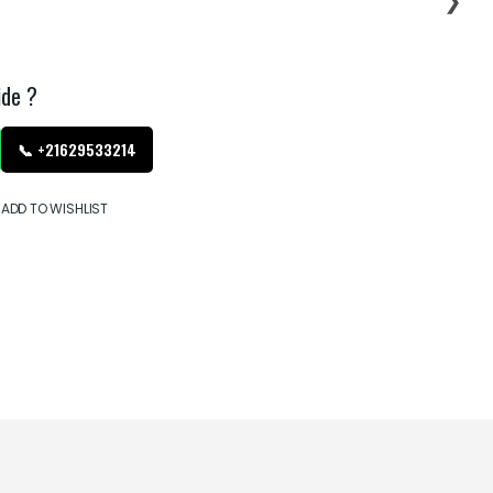
ide ?
📞 +21629533214
ADD TO WISHLIST