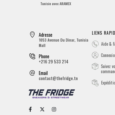
Tunisie avec ARAMEX
LIENS RAPI
Adresse
1053 Avenue Du Dinar, Tunisia
Aide & 
Mall
Connexion
Phone
+216 29 533 214
Suivez v
comman
Email
contact@thefridge.tn
Expéditi