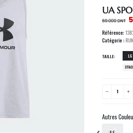
UA SPO
5
69.000
DNT
Référence:
138
Catégorie :
RU
LG
TAILLE
EFFAC
Autres Coule
❮