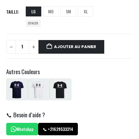
LG
MD
SM
XL
TAILLE
EFFACER
AJOUTER AU PANIER
Autres Couleurs
📞 Besoin d’aide ?
WhatsApp
📞 +21629533214