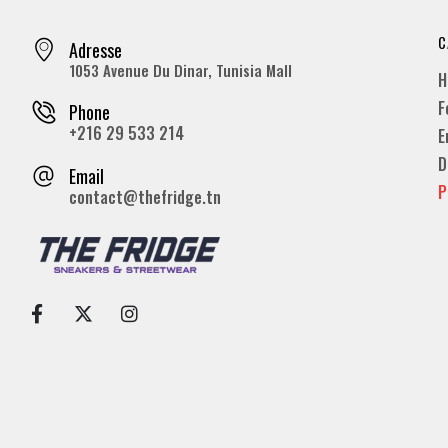
C
Adresse
1053 Avenue Du Dinar, Tunisia Mall
H
F
Phone
+216 29 533 214
E
D
Email
P
contact@thefridge.tn