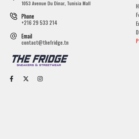
1053 Avenue Du Dinar, Tunisia Mall
H
F
Phone
+216 29 533 214
E
D
Email
P
contact@thefridge.tn