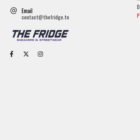
D
Email
P
contact@thefridge.tn