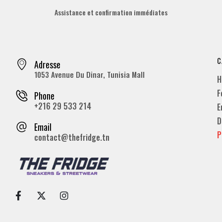
Assistance et confirmation immédiates
C
Adresse
1053 Avenue Du Dinar, Tunisia Mall
H
F
Phone
+216 29 533 214
E
D
Email
P
contact@thefridge.tn