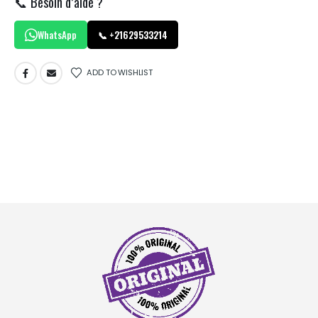
📞 Besoin d’aide ?
WhatsApp
📞 +21629533214
ADD TO WISHLIST