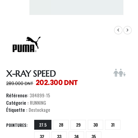
X-RAY SPEED
202.300
DNT
289.000
DNT
Référence:
384899-15
Catégorie :
RUNNING
Étiquette :
Destockage
27.5
28
29
30
31
POINTURES
32
33
34
35