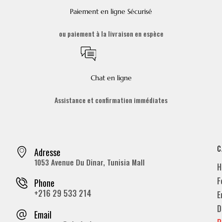
Paiement en ligne Sécurisé
ou paiement à la livraison en espèce
Chat en ligne
Assistance et confirmation immédiates
C
Adresse
1053 Avenue Du Dinar, Tunisia Mall
H
F
Phone
+216 29 533 214
E
D
Email