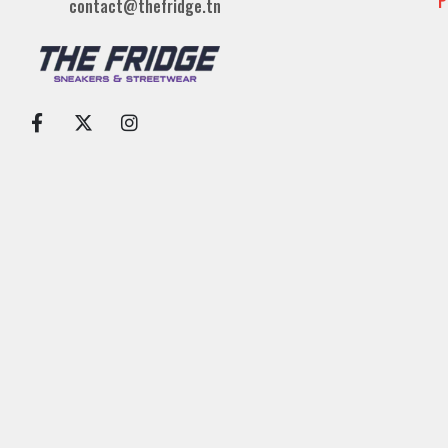
P
contact@thefridge.tn