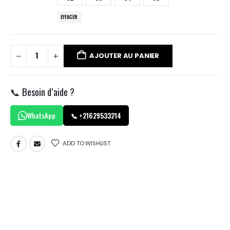
EFFACER
AJOUTER AU PANIER
📞 Besoin d’aide ?
WhatsApp
📞 +21629533214
ADD TO WISHLIST