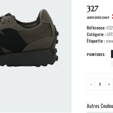
327
469.000
DNT
Référence:
U32
Catégorie :
LIF
Étiquette :
nou
POINTURES
Autres Coule