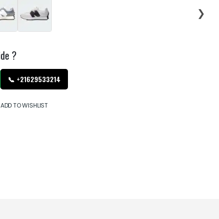
❯
ide ?
📞 +21629533214
ADD TO WISHLIST