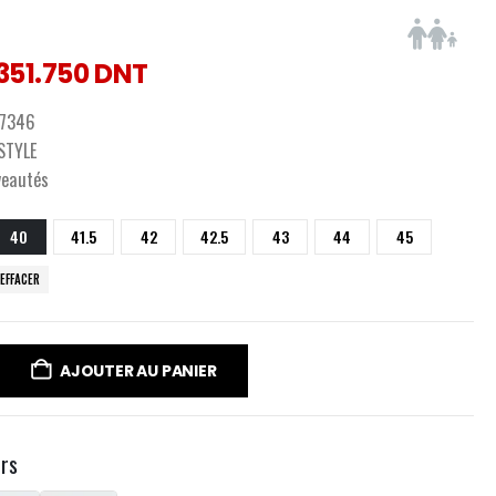
351.750
DNT
7346
ESTYLE
veautés
40
41.5
42
42.5
43
44
45
EFFACER
AJOUTER AU PANIER
urs