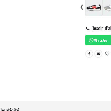
❮
📞 Besoin d’a
WhatsApp
thenticité