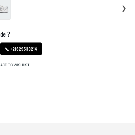
❯
ide ?
📞 +21629533214
ADD TO WISHLIST