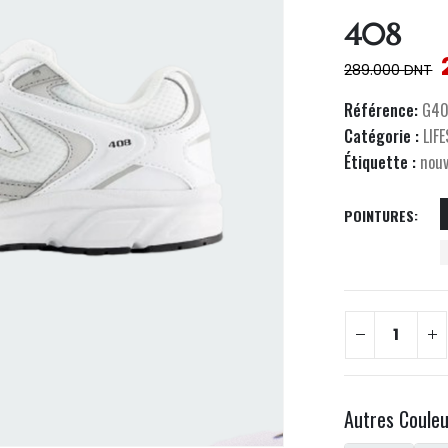
408
289.000
DNT
Référence:
G40
Catégorie :
LIF
Étiquette :
nou
POINTURES
Autres Coule