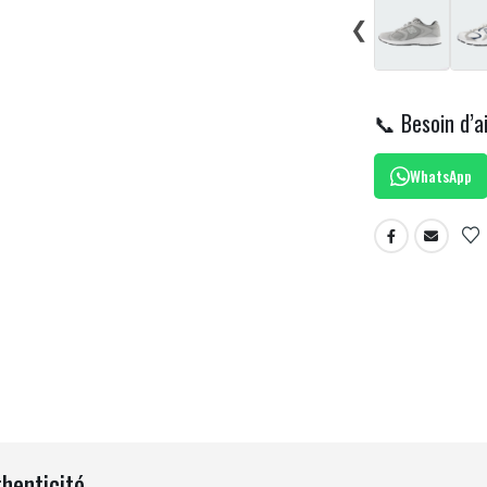
❮
📞 Besoin d’a
WhatsApp
thenticité