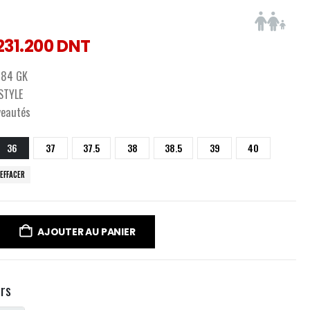
231.200
DNT
84 GK
ESTYLE
veautés
36
37
37.5
38
38.5
39
40
EFFACER
AJOUTER AU PANIER
urs