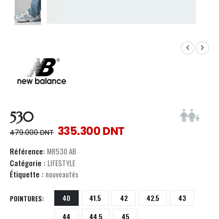
530
335.300
DNT
479.000
DNT
Référence:
MR530 AB
Catégorie :
LIFESTYLE
Étiquette :
nouveautés
40
41.5
42
42.5
43
POINTURES
44
44.5
45