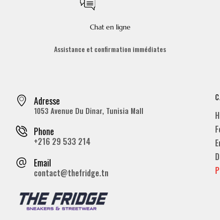
Chat en ligne
Assistance et confirmation immédiates
C
Adresse
1053 Avenue Du Dinar, Tunisia Mall
H
F
Phone
+216 29 533 214
E
D
Email
P
contact@thefridge.tn