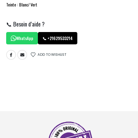
Teinte : Blanc/ Vert
📞 Besoin d’aide ?
WhatsApp
📞 +21629533214
ADD TO WISHLIST