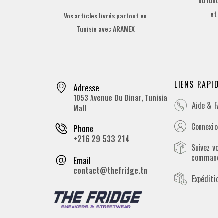
Du lund
et
Vos articles livrés partout en
Tunisie avec ARAMEX
LIENS RAPI
Adresse
1053 Avenue Du Dinar, Tunisia
Aide & 
Mall
Connexion
Phone
+216 29 533 214
Suivez v
comman
Email
contact@thefridge.tn
Expéditi