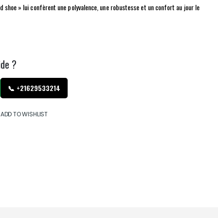
 shoe » lui confèrent une polyvalence, une robustesse et un confort au jour le
ide ?
📞 +21629533214
ADD TO WISHLIST