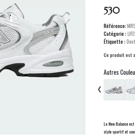
530
Référence:
MR5
Catégorie :
LIF
Étiquette :
Des
Ce produit est 
Autres Coule
❮
La New Balance est 
style sportif et co