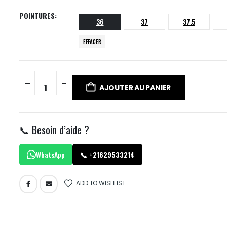
POINTURES
36
37
37.5
EFFACER
AJOUTER AU PANIER
📞 Besoin d’aide ?
WhatsApp
📞 +21629533214
ADD TO WISHLIST