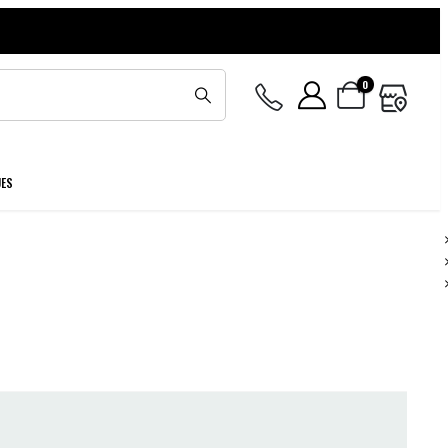
0
UES