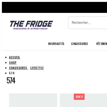
NOUVEAUTÉS
CHAUSSURES
VÊTEME
ACCUEIL
SHOP
CHAUSSURES
,
LIFESTYLE
574
574
VENTE