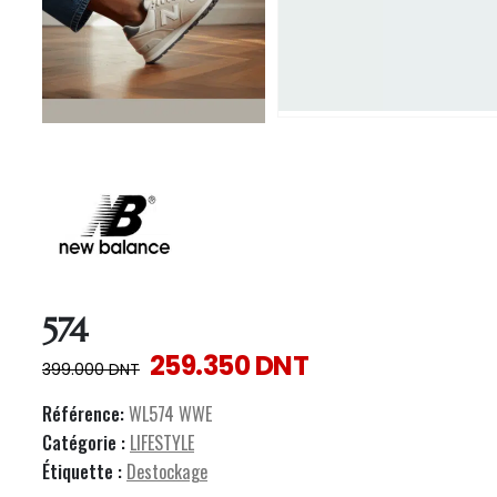
574
259.350
DNT
399.000
DNT
Référence:
WL574 WWE
Catégorie :
LIFESTYLE
Étiquette :
Destockage