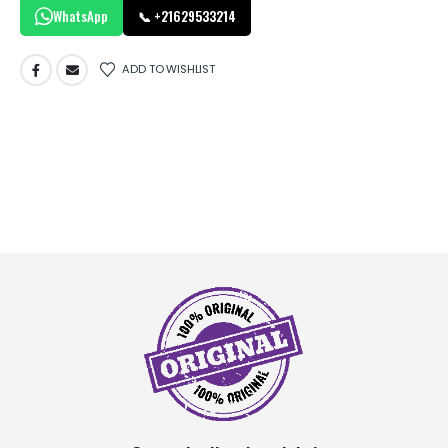
WhatsApp
📞 +21629533214
ADD TO WISHLIST