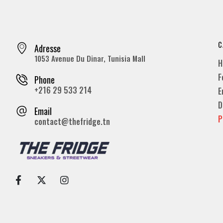
C
Adresse
1053 Avenue Du Dinar, Tunisia Mall
H
F
Phone
+216 29 533 214
E
D
Email
P
contact@thefridge.tn