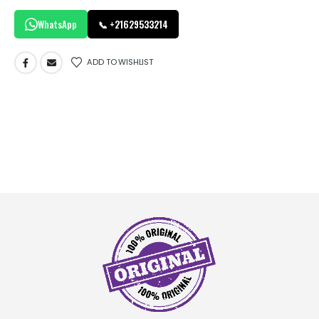
WhatsApp
📞 +21629533214
ADD TO WISHLIST