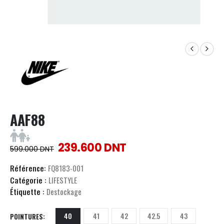
AAF88
239.600
DNT
599.000
DNT
Référence:
FQ8183-001
Catégorie :
LIFESTYLE
Étiquette :
Destockage
40
41
42
42.5
43
POINTURES