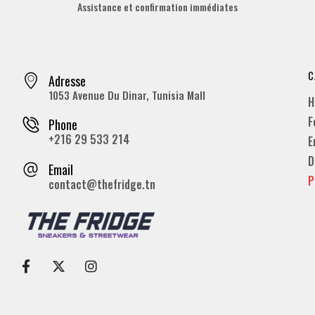
Assistance et confirmation immédiates
C
Adresse
1053 Avenue Du Dinar, Tunisia Mall
H
F
Phone
+216 29 533 214
E
D
Email
P
contact@thefridge.tn