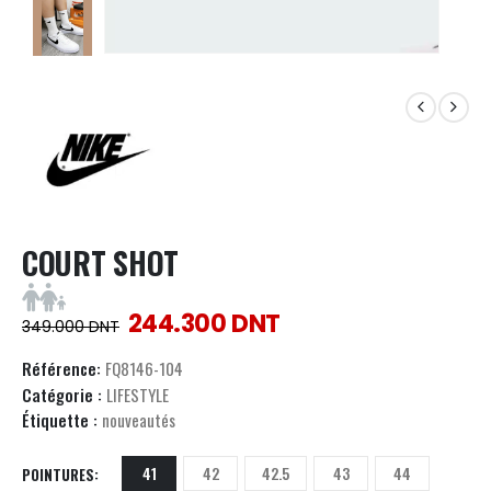
COURT SHOT
244.300
DNT
349.000
DNT
Référence:
FQ8146-104
Catégorie :
LIFESTYLE
Étiquette :
nouveautés
41
42
42.5
43
44
POINTURES