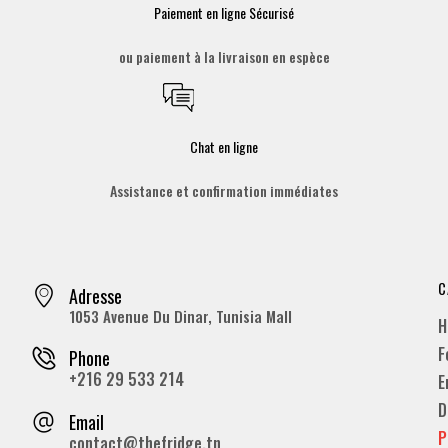
Paiement en ligne Sécurisé
ou paiement à la livraison en espèce
Chat en ligne
Assistance et confirmation immédiates
C
Adresse
1053 Avenue Du Dinar, Tunisia Mall
H
F
Phone
+216 29 533 214
E
D
Email
P
contact@thefridge.tn