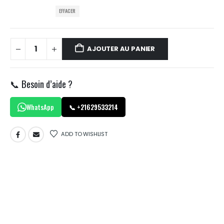
EFFACER
AJOUTER AU PANIER
📞 Besoin d’aide ?
WhatsApp
📞 +21629533214
ADD TO WISHLIST