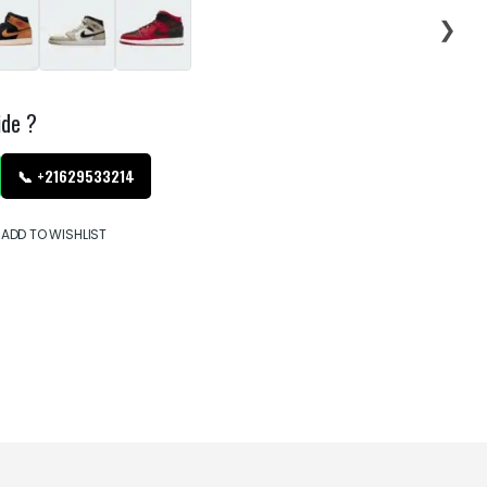
❯
ide ?
📞 +21629533214
ADD TO WISHLIST