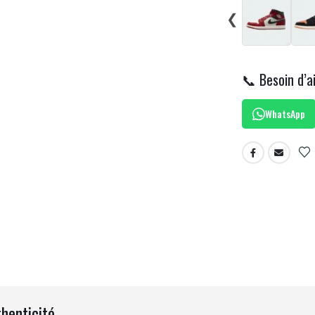
❮
📞 Besoin d’a
WhatsApp
thenticité