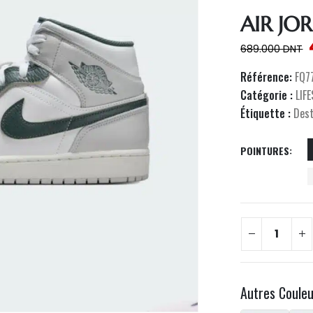
AIR JO
689.000
DNT
Référence:
FQ7
Catégorie :
LIF
Étiquette :
Des
POINTURES
Autres Coule