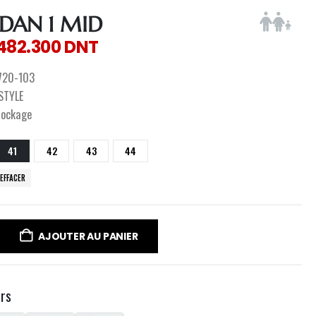
RDAN 1 MID
482.300
DNT
720-103
ESTYLE
tockage
41
42
43
44
EFFACER
AJOUTER AU PANIER
urs