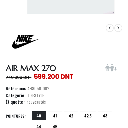
AIR MAX 270
599.200
DNT
749.000
DNT
Référence:
AH8050-002
Catégorie :
LIFESTYLE
Étiquette :
nouveautés
40
41
42
42.5
43
POINTURES
44
45