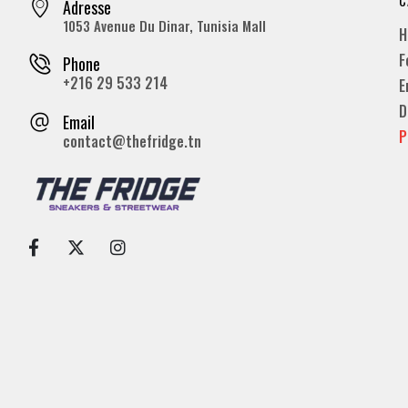
Adresse
1053 Avenue Du Dinar, Tunisia Mall
H
F
Phone
+216 29 533 214
E
D
Email
P
contact@thefridge.tn