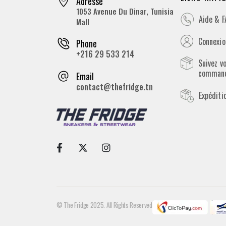
Adresse
1053 Avenue Du Dinar, Tunisia
Aide & 
Mall
Connexion
Phone
+216 29 533 214
Suivez v
comman
Email
contact@thefridge.tn
Expéditi
© The Fridge 2025. All Rights Reserved