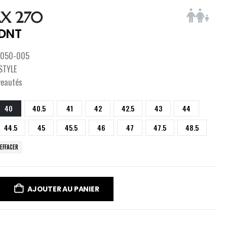
X 270
DNT
050-005
ESTYLE
veautés
40
40.5
41
42
42.5
43
44
44.5
45
45.5
46
47
47.5
48.5
EFFACER
AJOUTER AU PANIER