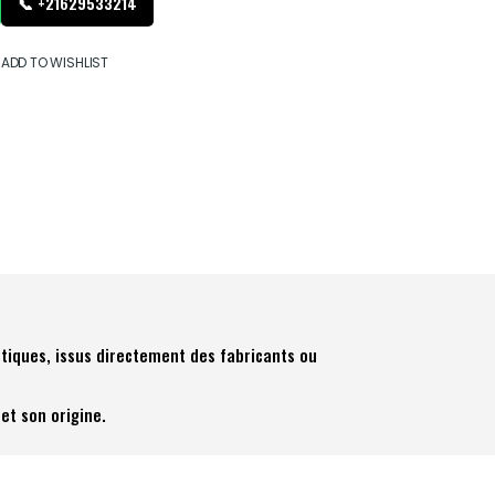
📞 +21629533214
ADD TO WISHLIST
tiques, issus directement des fabricants ou
et son origine.