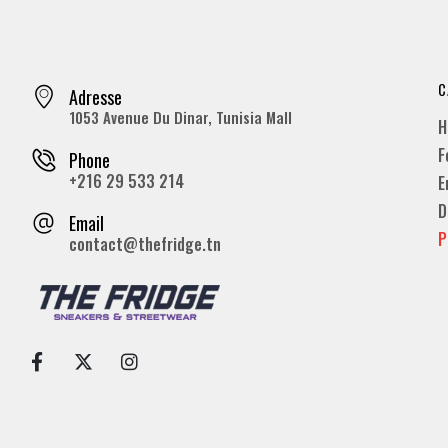
C
Adresse
1053 Avenue Du Dinar, Tunisia Mall
H
F
Phone
+216 29 533 214
E
D
Email
P
contact@thefridge.tn