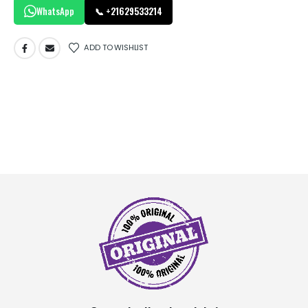
WhatsApp
📞 +21629533214
ADD TO WISHLIST