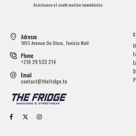
Assistance et confirmation immédiates
C
Adresse
1053 Avenue Du Dinar, Tunisia Mall
H
F
Phone
+216 29 533 214
E
D
Email
P
contact@thefridge.tn