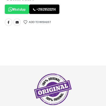
WhatsApp
📞 +21629533214
ADD TO WISHLIST