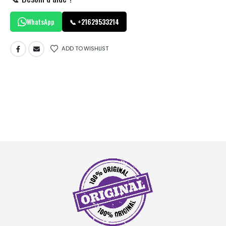
WhatsApp
📞 +21629533214
ADD TO WISHLIST