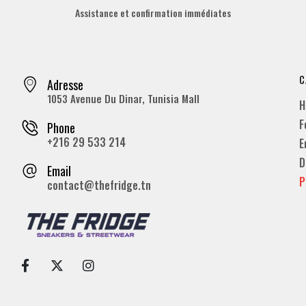
Assistance et confirmation immédiates
C
Adresse
1053 Avenue Du Dinar, Tunisia Mall
H
F
Phone
+216 29 533 214
E
D
Email
P
contact@thefridge.tn