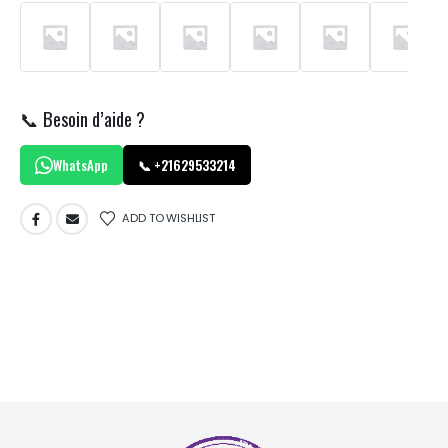
📞 Besoin d’aide ?
WhatsApp
📞 +21629533214
ADD TO WISHLIST