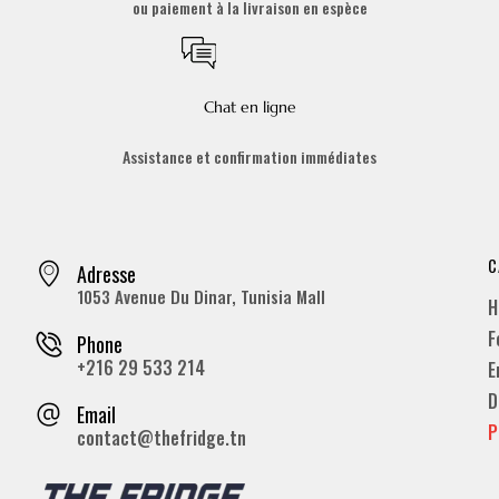
ou paiement à la livraison en espèce
Chat en ligne
Assistance et confirmation immédiates
C
Adresse
1053 Avenue Du Dinar, Tunisia Mall
H
F
Phone
+216 29 533 214
E
D
Email
P
contact@thefridge.tn