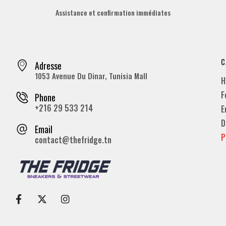
Assistance et confirmation immédiates
C
Adresse
1053 Avenue Du Dinar, Tunisia Mall
H
F
Phone
+216 29 533 214
E
D
Email
P
contact@thefridge.tn