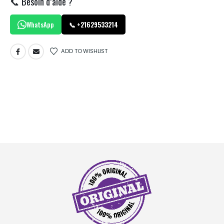
📞 Besoin d’aide ?
WhatsApp
📞 +21629533214
ADD TO WISHLIST